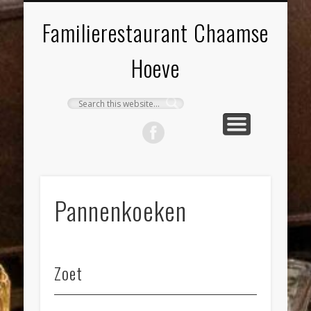
RESERVEREN
VACATURES
MENU’S
LUNCH
TURKS
DINER
KIDS
Familierestaurant Chaamse
Hoeve
Pannenkoeken
Zoet